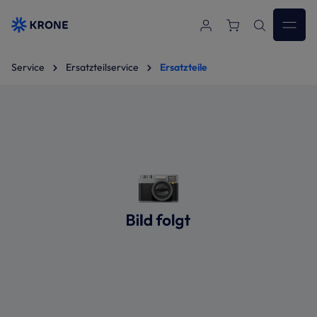
Zum Hauptinhalt springen
Service
Ersatzteilservice
Ersatzteile
Bildergalerie überspringen