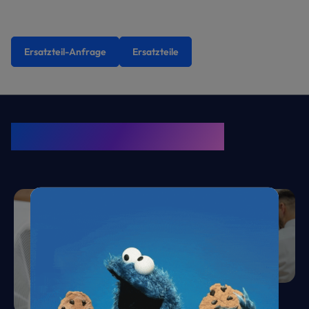
Ersatzteil-Anfrage
Ersatzteile
KRONE Friends
Kälte. Klima. KRONE.