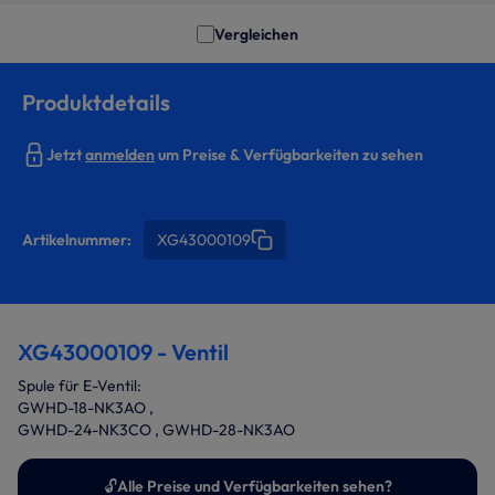
Vergleichen
Produktdetails
Jetzt
anmelden
um Preise & Verfügbarkeiten zu sehen
Artikelnummer:
XG43000109
XG43000109 - Ventil
Spule für E-Ventil:
GWHD-18-NK3AO ,
GWHD-24-NK3CO , GWHD-28-NK3AO
🔓
Alle Preise und Verfügbarkeiten sehen?