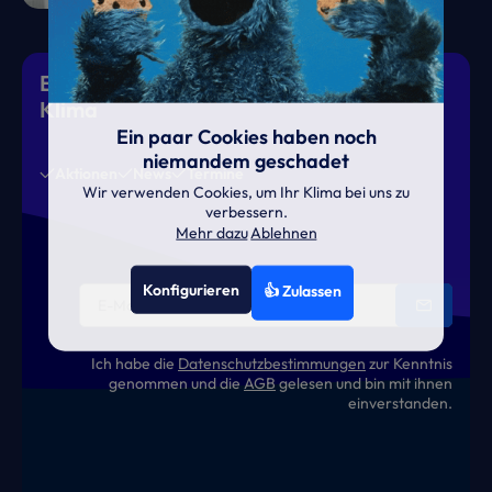
Eiskalte Deals & heiße News für gutes
Klima
Ein paar Cookies haben noch
niemandem geschadet
Aktionen
News
Termine
Wir verwenden Cookies, um Ihr Klima bei uns zu
verbessern.
Mehr dazu
Ablehnen
Konfigurieren
👍 Zulassen
Ich habe die
Datenschutzbestimmungen
zur Kenntnis
genommen und die
AGB
gelesen und bin mit ihnen
einverstanden.