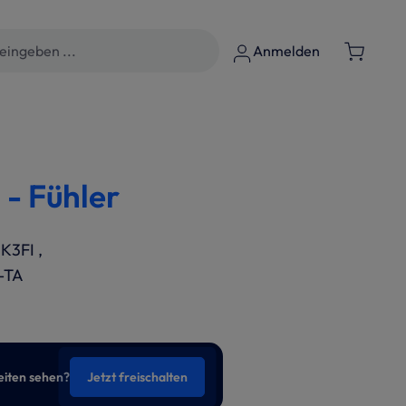
Anmelden
- Fühler
K3FI ,
-TA
eiten sehen?
Jetzt freischalten