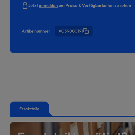
Jetzt
anmelden
um Preise & Verfügbarkeiten zu sehen
Artikelnummer:
XG39000191
Ersatzteile