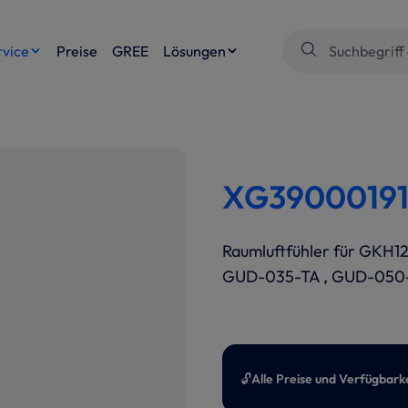
rvice
Preise
GREE
Lösungen
XG39000191 
Raumluftfühler für GKH12
GUD-035-TA , GUD-050
🔓
Alle Preise und Verfügbark