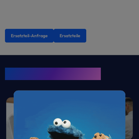
Ersatzteil-Anfrage
Ersatzteile
KRONE Friends
Kälte. Klima. KRONE.