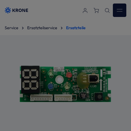
Zum Hauptinhalt springen
Service
Ersatzteilservice
Ersatzteile
Bildergalerie überspringen