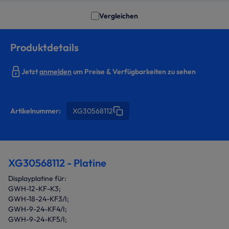
Vergleichen
Produktdetails
Jetzt
anmelden
um Preise & Verfügbarkeiten zu sehen
Artikelnummer:
XG30568112
XG30568112 - Platine
Displayplatine für:
GWH-12-KF-K3;
GWH-18-24-KF3/I;
GWH-9-24-KF4/I;
GWH-9-24-KF5/I;