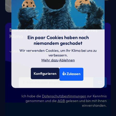
Eiskalte Deals & heiße News für gutes
Klima
Ein paar Cookies haben noch
niemandem geschadet
Wir verwenden Cookies, um Ihr Klima bei uns zu
Aktionen
News
Termine
verbessern.
Mehr dazu
Ablehnen
Konfigurieren
👍 Zulassen
Ich habe die
Datenschutzbestimmungen
zur Kenntnis
genommen und die
AGB
gelesen und bin mit ihnen
einverstanden.