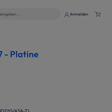
Anmelden
- Platine
D22G/A3A-T);