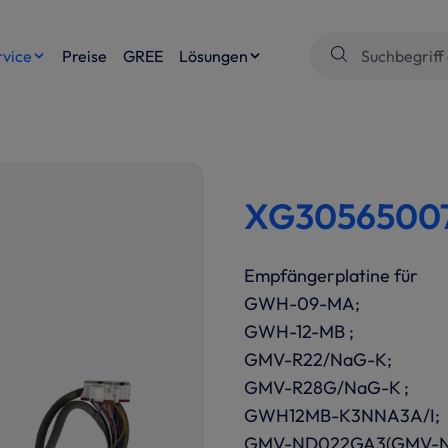
rvice
Preise
GREE
Lösungen
XG30565007 
Empfängerplatine für
GWH-09-MA;
GWH-12-MB ;
GMV-R22/NaG-K;
GMV-R28G/NaG-K ;
GWH12MB-K3NNA3A/I;
GMV-ND022GA3(GMV-N