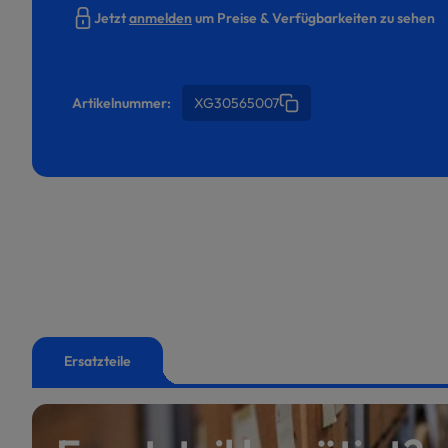
Jetzt
anmelden
um Preise & Verfügbarkeiten zu sehen
Artikelnummer:
XG30565007
Ersatzteile