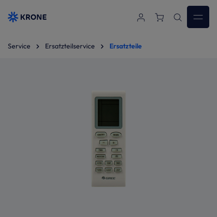
Zum Hauptinhalt springen
Service
Ersatzteilservice
Ersatzteile
Bildergalerie überspringen