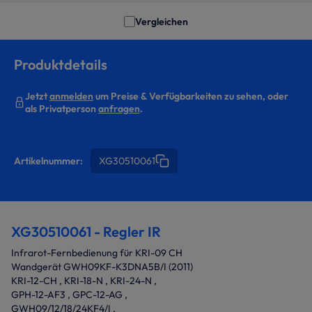
Vergleichen
Produktdetails
Jetzt
anmelden
um Preise & Verfügbarkeiten zu sehen, oder
als Privatperson
anfragen
.
Artikelnummer:
XG30510061
XG30510061 - Regler IR
Infrarot-Fernbedienung für KRI-09 CH
Wandgerät GWH09KF-K3DNA5B/I (2011)
KRI-12-CH , KRI-18-N , KRI-24-N ,
GPH-12-AF3 , GPC-12-AG ,
GWH09/12/18/24KF4/I ,