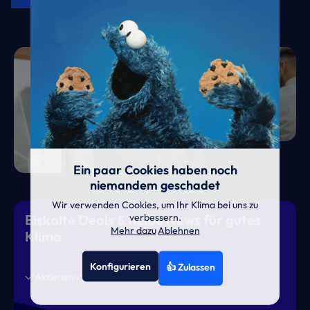
Ein paar Cookies haben noch
niemandem geschadet
Wir verwenden Cookies, um Ihr Klima bei uns zu
verbessern.
Eiskalte Deals & heiße News für gutes
Mehr dazu
Ablehnen
Klima
Konfigurieren
👍 Zulassen
Aktionen
News
Termine