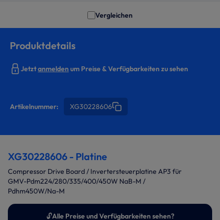
Vergleichen
Produktdetails
Jetzt
anmelden
um Preise & Verfügbarkeiten zu sehen
Artikelnummer:
XG30228606
XG30228606 - Platine
Compressor Drive Board / Invertersteuerplatine AP3 für
GMV-Pdm224/280/335/400/450W NaB-M /
Pdhm450W/Na-M
🔓
Alle Preise und Verfügbarkeiten sehen?