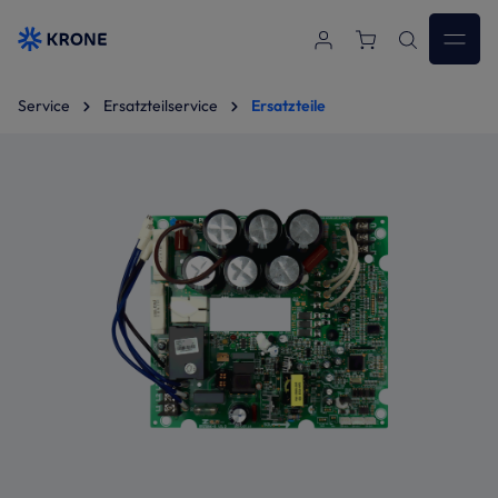
Zum Hauptinhalt springen
Service
Ersatzteilservice
Ersatzteile
Bildergalerie überspringen