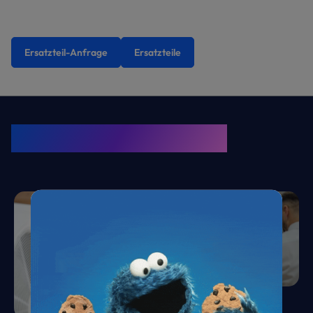
Ersatzteil-Anfrage
Ersatzteile
KRONE Friends
Kälte. Klima. KRONE.