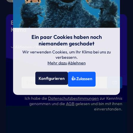
Eiskalte Deals & heiße News für gutes
Klima
Ein paar Cookies haben noch
niemandem geschadet
Aktionen
News
Termine
Wir verwenden Cookies, um Ihr Klima bei uns zu
verbessern.
Mehr dazu
Ablehnen
Konfigurieren
👍 Zulassen
Ich habe die
Datenschutzbestimmungen
zur Kenntnis
genommen und die
AGB
gelesen und bin mit ihnen
einverstanden.