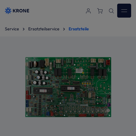
Zum Hauptinhalt springen
Service
Ersatzteilservice
Ersatzteile
Bildergalerie überspringen