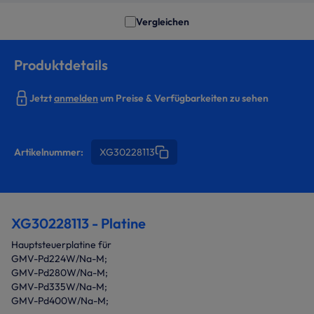
Vergleichen
Produktdetails
Jetzt
anmelden
um Preise & Verfügbarkeiten zu sehen
Artikelnummer:
XG30228113
XG30228113 - Platine
Hauptsteuerplatine für
GMV-Pd224W/Na-M;
GMV-Pd280W/Na-M;
GMV-Pd335W/Na-M;
GMV-Pd400W/Na-M;