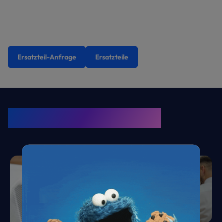
Ersatzteil-Anfrage
Ersatzteile
KRONE Friends
Kälte. Klima. KRONE.