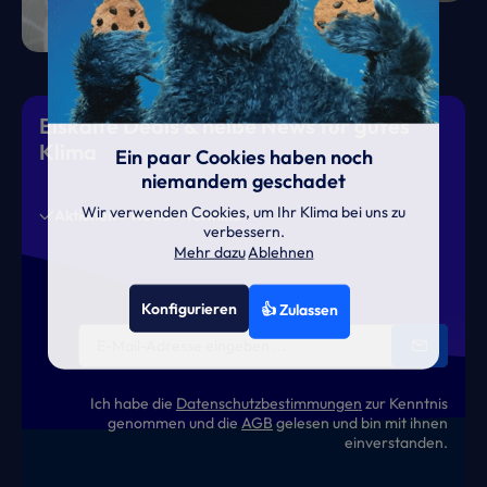
Eiskalte Deals & heiße News für gutes
Klima
Ein paar Cookies haben noch
niemandem geschadet
Wir verwenden Cookies, um Ihr Klima bei uns zu
Aktionen
News
Termine
verbessern.
Mehr dazu
Ablehnen
Konfigurieren
👍 Zulassen
Ich habe die
Datenschutzbestimmungen
zur Kenntnis
genommen und die
AGB
gelesen und bin mit ihnen
einverstanden.