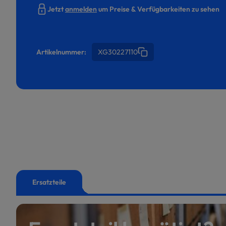
Jetzt
anmelden
um Preise & Verfügbarkeiten zu sehen
Artikelnummer:
XG30227110
Ersatzteile