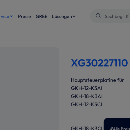
rvice
Preise
GREE
Lösungen
XG30227110 
Hauptsteuerplatine für
GKH-12-K3AI
GKH-18-K3AI
GKH-12-K3CI
GKH-18-K3CI
🔓
Alle Prei