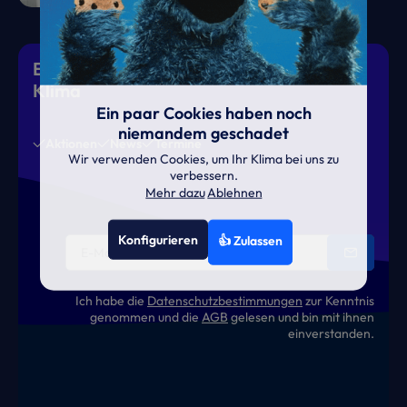
Eiskalte Deals & heiße News für gutes
Klima
Ein paar Cookies haben noch
niemandem geschadet
Aktionen
News
Termine
Wir verwenden Cookies, um Ihr Klima bei uns zu
verbessern.
Mehr dazu
Ablehnen
Konfigurieren
👍 Zulassen
Ich habe die
Datenschutzbestimmungen
zur Kenntnis
genommen und die
AGB
gelesen und bin mit ihnen
einverstanden.