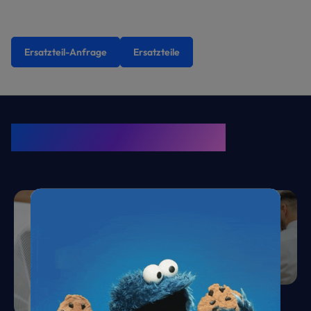
Ersatzteil-Anfrage
Ersatzteile
KRONE Friends
Kälte. Klima. KRONE.