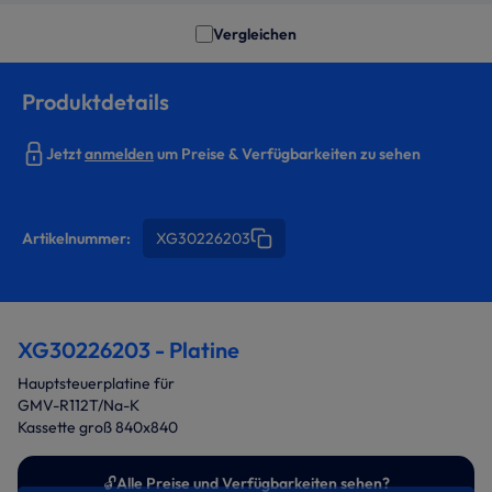
Vergleichen
Produktdetails
Jetzt
anmelden
um Preise & Verfügbarkeiten zu sehen
Artikelnummer:
XG30226203
XG30226203 - Platine
Hauptsteuerplatine für
GMV-R112T/Na-K
Kassette groß 840x840
🔓
Alle Preise und Verfügbarkeiten sehen?