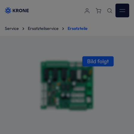
Zum Hauptinhalt springen
Service
Ersatzteilservice
Ersatzteile
Bildergalerie überspringen