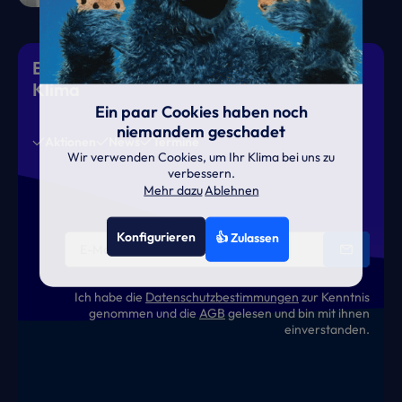
Eiskalte Deals & heiße News für gutes
Klima
Ein paar Cookies haben noch
niemandem geschadet
Aktionen
News
Termine
Wir verwenden Cookies, um Ihr Klima bei uns zu
verbessern.
Mehr dazu
Ablehnen
Konfigurieren
👍 Zulassen
Ich habe die
Datenschutzbestimmungen
zur Kenntnis
genommen und die
AGB
gelesen und bin mit ihnen
einverstanden.