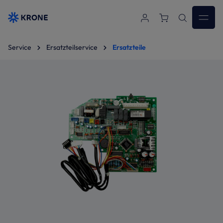
Zum Hauptinhalt springen
Service
Ersatzteilservice
Ersatzteile
Bildergalerie überspringen