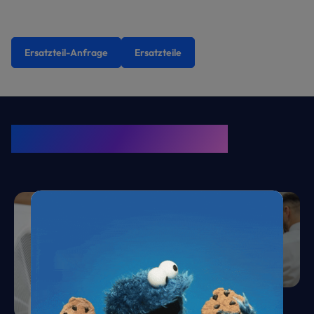
Ersatzteil-Anfrage
Ersatzteile
KRONE Friends
Kälte. Klima. KRONE.