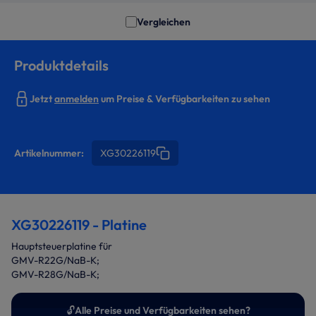
Vergleichen
Produktdetails
Jetzt
anmelden
um Preise & Verfügbarkeiten zu sehen
Artikelnummer:
XG30226119
XG30226119 - Platine
Hauptsteuerplatine für
GMV-R22G/NaB-K;
GMV-R28G/NaB-K;
🔓
Alle Preise und Verfügbarkeiten sehen?