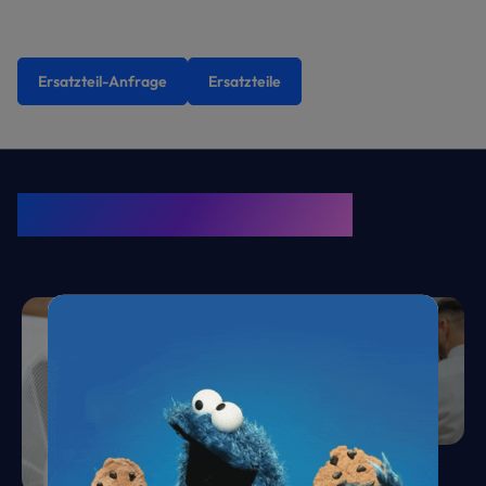
Ersatzteil-Anfrage
Ersatzteile
KRONE Friends
Kälte. Klima. KRONE.