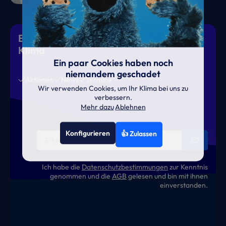
Eiskalte Deals & heiße News für gutes
Klima
Ein paar Cookies haben noch
niemandem geschadet
Aktionen
News
Termine
Wir verwenden Cookies, um Ihr Klima bei uns zu
verbessern.
Mehr dazu
Ablehnen
Konfigurieren
👍 Zulassen
Ich habe die
Datenschutzbestimmungen
zur Kenntnis
genommen und die
AGB
gelesen und bin mit ihnen
einverstanden.