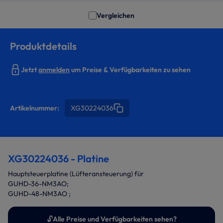
Vergleichen
Produktdetails
Jetzt
anmelden
um Preise & Verfügbarkeiten zu sehen
Artikelnummer:
XG30224036
XG30224036 - Platine
Hauptsteuerplatine (Lüfteransteuerung) für
GUHD-36-NM3AO;
GUHD-48-NM3AO ;
🔓
Alle Preise und Verfügbarkeiten sehen?