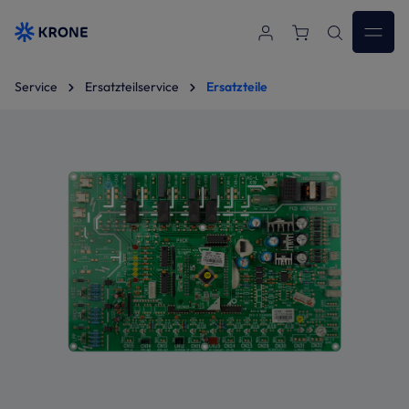
Zum Hauptinhalt springen
Service
Ersatzteilservice
Ersatzteile
Bildergalerie überspringen