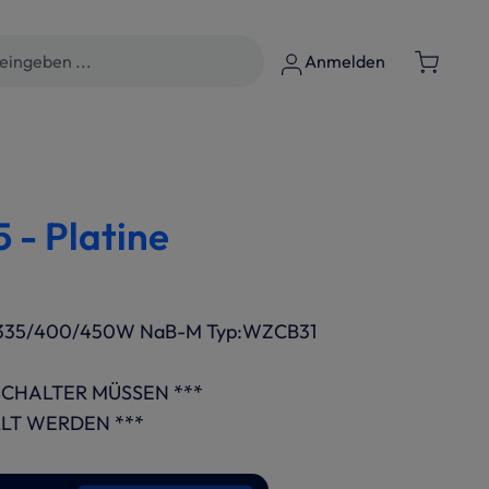
Anmelden
- Platine
335/400/450W NaB-M Typ:WZCB31
-SCHALTER MÜSSEN ***
LLT WERDEN ***