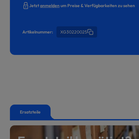
Jetzt
anmelden
um Preise & Verfügbarkeiten zu sehen
Artikelnummer:
XG30220025
Ersatzteile