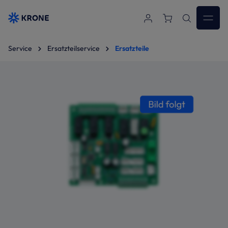
Zum Hauptinhalt springen
Service
Ersatzteilservice
Ersatzteile
Bildergalerie überspringen