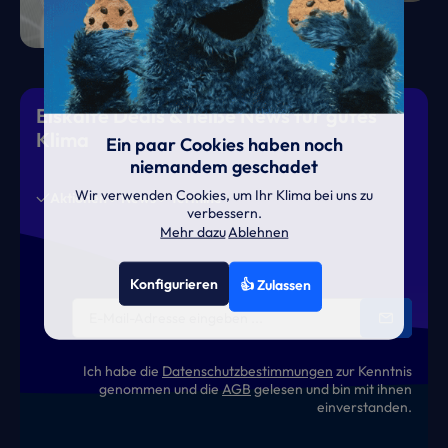
Eiskalte Deals & heiße News für gutes
Klima
Ein paar Cookies haben noch
niemandem geschadet
Wir verwenden Cookies, um Ihr Klima bei uns zu
Aktionen
News
Termine
verbessern.
Mehr dazu
Ablehnen
Konfigurieren
👍 Zulassen
Ich habe die
Datenschutzbestimmungen
zur Kenntnis
genommen und die
AGB
gelesen und bin mit ihnen
einverstanden.