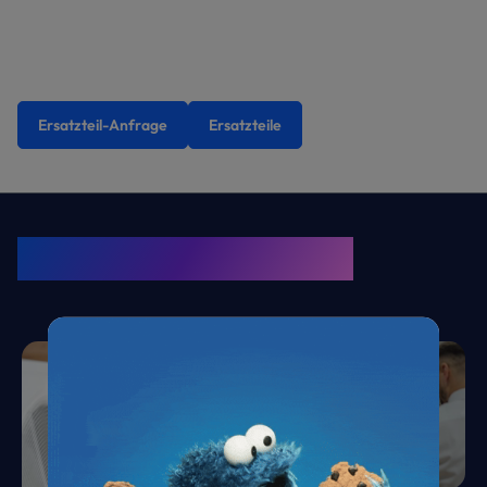
Ersatzteil-Anfrage
Ersatzteile
KRONE Friends
Kälte. Klima. KRONE.