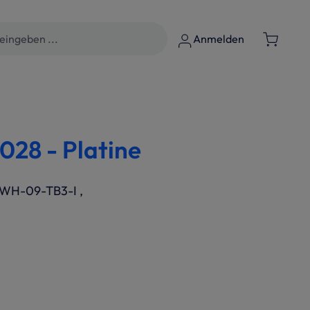
Anmelden
28 - Platine
GWH-09-TB3-I ,