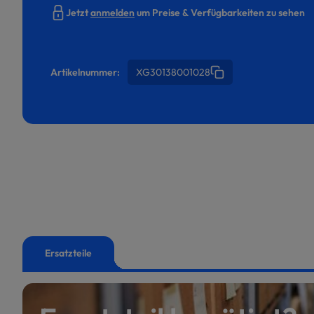
Jetzt
anmelden
um Preise & Verfügbarkeiten zu sehen
Artikelnummer:
XG30138001028
Ersatzteile