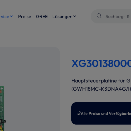
rvice
Preise
GREE
Lösungen
XG301380004
Hauptsteuerplatine für
(GWH18MC-K3DNA4G/I)
🔓
Alle Preise und Verfügbark