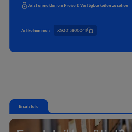
Jetzt
anmelden
um Preise & Verfügbarkeiten zu sehen
Artikelnummer:
XG30138000411
Ersatzteile