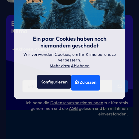
Eiskalte Deals & heiße News für gutes
Klima
Ein paar Cookies haben noch
niemandem geschadet
Aktionen
News
Termine
Wir verwenden Cookies, um Ihr Klima bei uns zu
verbessern.
Mehr dazu
Ablehnen
Konfigurieren
👍 Zulassen
Ich habe die
Datenschutzbestimmungen
zur Kenntnis
genommen und die
AGB
gelesen und bin mit ihnen
einverstanden.