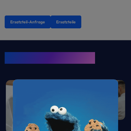
Ersatzteil-Anfrage
Ersatzteile
KRONE Friends
Kälte. Klima. KRONE.