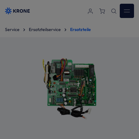
Zum Hauptinhalt springen
Service
Ersatzteilservice
Ersatzteile
Bildergalerie überspringen