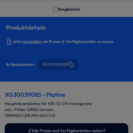
Vergleichen
Produktdetails
Jetzt
anmelden
um Preise & Verfügbarkeiten zu sehen
Artikelnummer:
XG30039085
XG30039085 - Platine
Hauptsteuerplatine für KRI-13-CH Innengeräte
inkl.: Fühler GREE-Version
(ZB9H82) (GRJ9H-A6(V1.0)
🔓
Alle Preise und Verfügbarkeiten sehen?