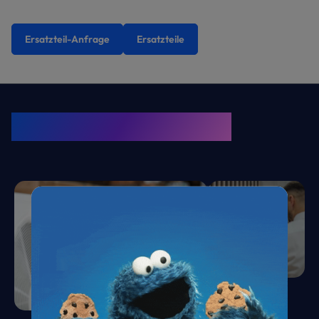
Ersatzteil-Anfrage
Ersatzteile
KRONE Friends
Kälte. Klima. KRONE.