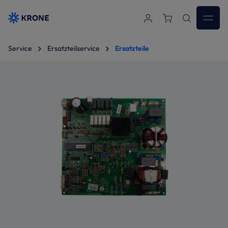
Zum Hauptinhalt springen
Service
Ersatzteilservice
Ersatzteile
Bildergalerie überspringen