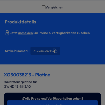
Vergleichen
Produktdetails
Jetzt
anmelden
um Preise & Verfügbarkeiten zu sehen
Artikelnummer:
XG30038213
XG30038213 - Platine
Hauptsteuerplatine für
GWHD-18-NK3AO
🔓
Alle Preise und Verfügbarkeiten sehen?