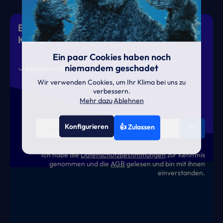
Eiskalte Deals & heiße News für gutes
Klima
Ein paar Cookies haben noch
niemandem geschadet
Aktionen
News
Termine
Wir verwenden Cookies, um Ihr Klima bei uns zu
verbessern.
Mehr dazu
Ablehnen
Konfigurieren
👍 Zulassen
Ich habe die
Datenschutzbestimmungen
zur Kenntnis
genommen und die
AGB
gelesen und bin mit ihnen
einverstanden.