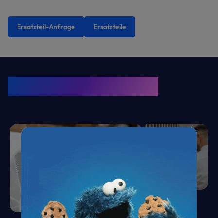
Ersatzteil-Anfrage
Ersatzteile
KRONE Friends
Kälte. Klima. KRONE.