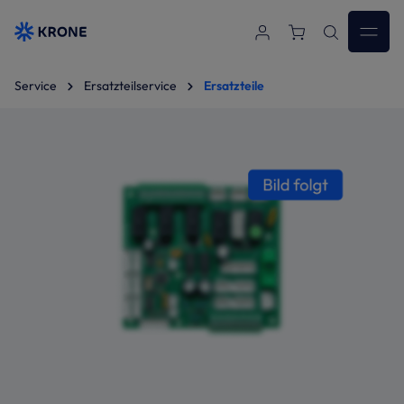
Zum Hauptinhalt springen
Service
Ersatzteilservice
Ersatzteile
Bildergalerie überspringen