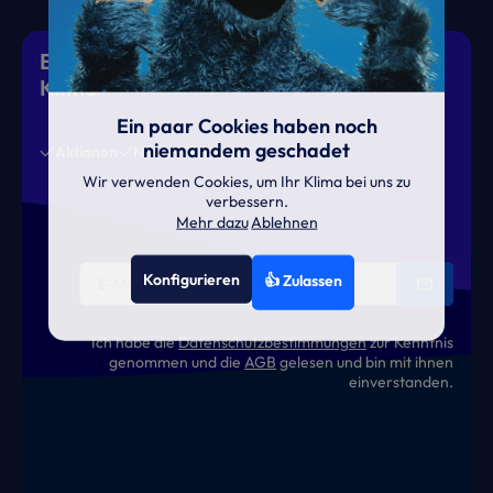
Eiskalte Deals & heiße News für gutes
Klima
Ein paar Cookies haben noch
niemandem geschadet
Aktionen
News
Termine
Wir verwenden Cookies, um Ihr Klima bei uns zu
verbessern.
Mehr dazu
Ablehnen
Konfigurieren
👍 Zulassen
Ich habe die
Datenschutzbestimmungen
zur Kenntnis
genommen und die
AGB
gelesen und bin mit ihnen
einverstanden.