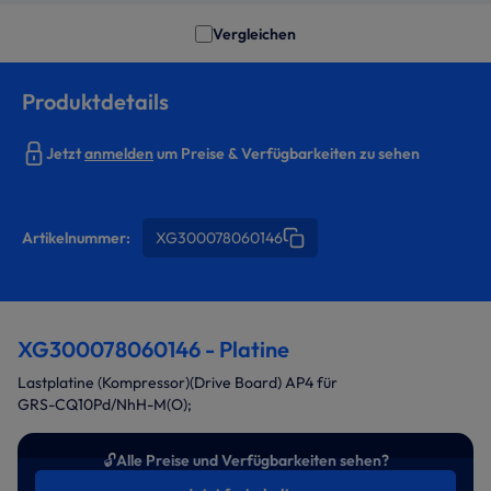
Vergleichen
Produktdetails
Jetzt
anmelden
um Preise & Verfügbarkeiten zu sehen
Artikelnummer:
XG300078060146
XG300078060146 - Platine
Lastplatine (Kompressor)(Drive Board) AP4 für
GRS-CQ10Pd/NhH-M(O);
🔓
Alle Preise und Verfügbarkeiten sehen?