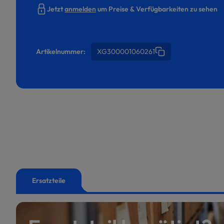
Jetzt
anmelden
um Preise & Verfügbarkeiten zu sehen
Artikelnummer:
XG300001060261
Ersatzteile