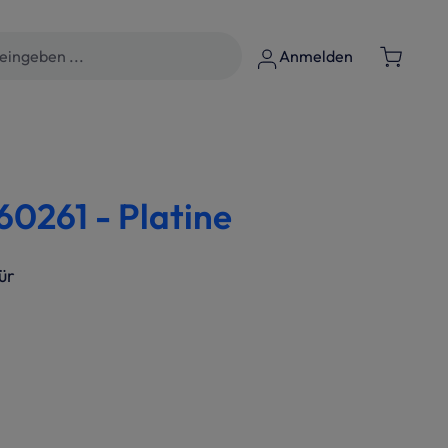
Anmelden
261 - Platine
ür