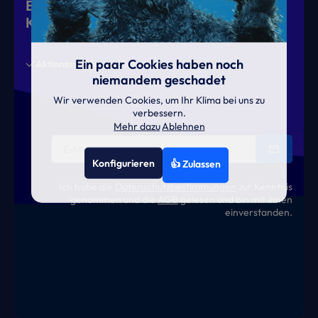
Eiskalte Deals & heiße News für gutes
Klima
Ein paar Cookies haben noch
Aktionen
News
Termine
niemandem geschadet
Wir verwenden Cookies, um Ihr Klima bei uns zu
verbessern.
Mehr dazu
Ablehnen
Konfigurieren
👍 Zulassen
Ich habe die
Datenschutzbestimmungen
zur Kenntnis
genommen und die
AGB
gelesen und bin mit ihnen
einverstanden.