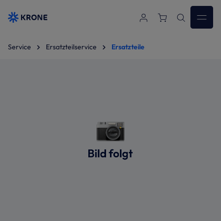
Zum Hauptinhalt springen
Service
Ersatzteilservice
Ersatzteile
Bildergalerie überspringen