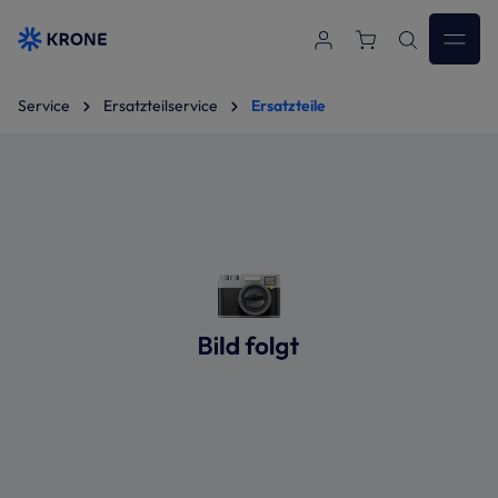
Zum Hauptinhalt springen
Service
Ersatzteilservice
Ersatzteile
Bildergalerie überspringen