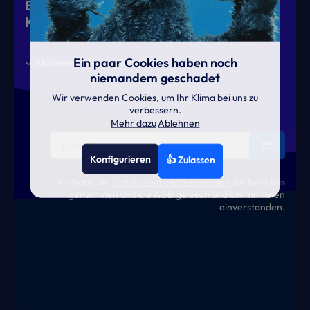
Eiskalte Deals & heiße News für gutes
Klima
Ein paar Cookies haben noch
Aktionen
News
Termine
niemandem geschadet
Wir verwenden Cookies, um Ihr Klima bei uns zu
verbessern.
Mehr dazu
Ablehnen
Konfigurieren
👍 Zulassen
Ich habe die
Datenschutzbestimmungen
zur Kenntnis
genommen und die
AGB
gelesen und bin mit ihnen
einverstanden.