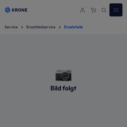
Zum Hauptinhalt springen
Service
Ersatzteilservice
Ersatzteile
Bildergalerie überspringen