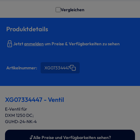
Vergleichen
Produktdetails
Jetzt
anmelden
um Preise & Verfügbarkeiten zu sehen
Artikelnummer:
XG07334447
XG07334447 - Ventil
E-Ventil für
DXM 1250 DC;
GUHD-24-NK-4
🔓
Alle Preise und Verfügbarkeiten sehen?