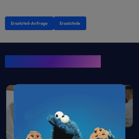
Ersatzteil-Anfrage
Ersatzteile
KRONE Friends
Kälte. Klima. KRONE.