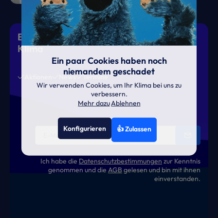
Eiskalte Deals & heiße News für gutes
Klima
Ein paar Cookies haben noch
niemandem geschadet
Aktionen
News
Termine
Wir verwenden Cookies, um Ihr Klima bei uns zu
verbessern.
Mehr dazu
Ablehnen
Konfigurieren
👍 Zulassen
Ich habe die
Datenschutzbestimmungen
zur Kenntnis
genommen und die
AGB
gelesen und bin mit ihnen
einverstanden.