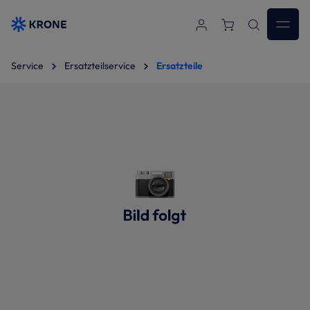
Zum Hauptinhalt springen
Service
Ersatzteilservice
Ersatzteile
Bildergalerie überspringen