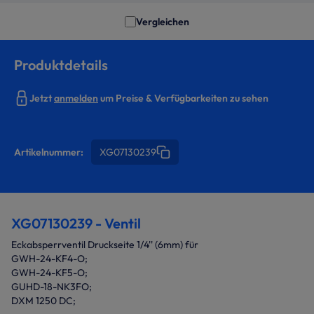
Vergleichen
Produktdetails
Jetzt
anmelden
um Preise & Verfügbarkeiten zu sehen
Artikelnummer:
XG07130239
XG07130239 - Ventil
Eckabsperrventil Druckseite 1/4'' (6mm) für
GWH-24-KF4-O;
GWH-24-KF5-O;
GUHD-18-NK3FO;
DXM 1250 DC;