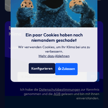
Eiskalte Deals & heiße News für gutes
Klima
Ein paar Cookies haben noch
niemandem geschadet
Wir verwenden Cookies, um Ihr Klima bei uns zu
Aktionen
News
Termine
verbessern.
Mehr dazu
Ablehnen
Konfigurieren
👍 Zulassen
Ich habe die
Datenschutzbestimmungen
zur Kenntnis
genommen und die
AGB
gelesen und bin mit ihnen
einverstanden.