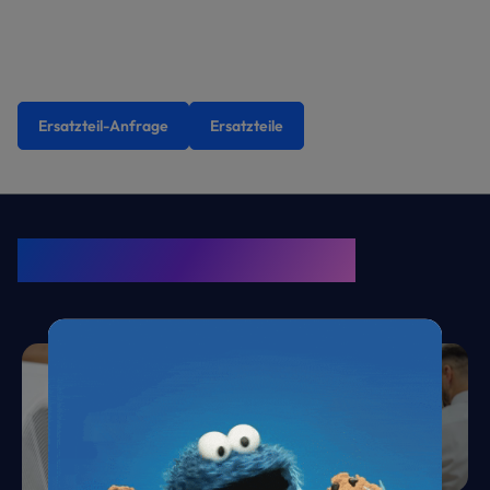
Ersatzteil-Anfrage
Ersatzteile
KRONE Friends
Kälte. Klima. KRONE.