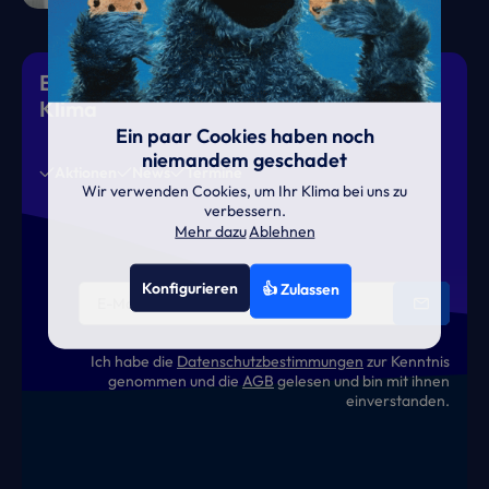
Eiskalte Deals & heiße News für gutes
Klima
Ein paar Cookies haben noch
niemandem geschadet
Aktionen
News
Termine
Wir verwenden Cookies, um Ihr Klima bei uns zu
verbessern.
Mehr dazu
Ablehnen
Konfigurieren
👍 Zulassen
Ich habe die
Datenschutzbestimmungen
zur Kenntnis
genommen und die
AGB
gelesen und bin mit ihnen
einverstanden.