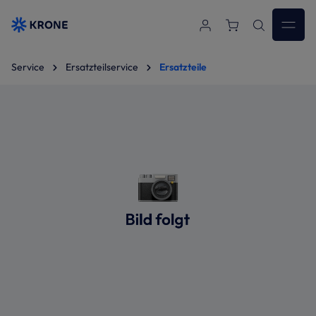
Zum Hauptinhalt springen
Service
Ersatzteilservice
Ersatzteile
Bildergalerie überspringen