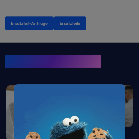
Ersatzteil-Anfrage
Ersatzteile
KRONE Friends
Kälte. Klima. KRONE.