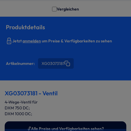
Vergleichen
Produktdetails
Jetzt
anmelden
um Preise & Verfügbarkeiten zu sehen
Artikelnummer:
XG03073181
XG03073181 - Ventil
4-Wege-Ventil für
DXM 750 DC;
DXM 1000 DC;
🔓
Alle Preise und Verfügbarkeiten sehen?