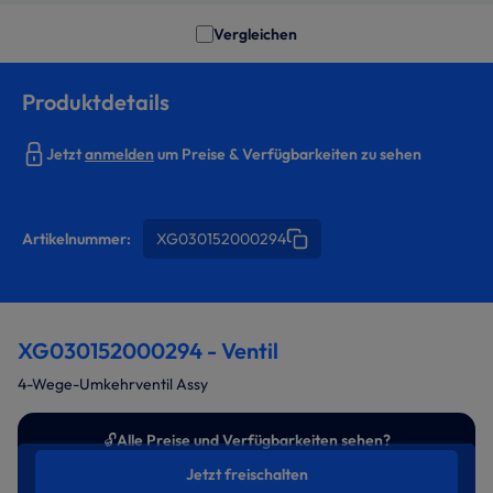
Vergleichen
Produktdetails
Jetzt
anmelden
um Preise & Verfügbarkeiten zu sehen
Artikelnummer:
XG030152000294
XG030152000294 - Ventil
4-Wege-Umkehrventil Assy
🔓
Alle Preise und Verfügbarkeiten sehen?
Jetzt freischalten