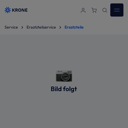
Zum Hauptinhalt springen
Service
Ersatzteilservice
Ersatzteile
Bildergalerie überspringen