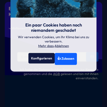
Eiskalte Deals & heiße News für gutes
Klima
Ein paar Cookies haben noch
Aktionen
News
Termine
niemandem geschadet
Wir verwenden Cookies, um Ihr Klima bei uns zu
verbessern.
Mehr dazu
Ablehnen
Konfigurieren
👍 Zulassen
Ich habe die
Datenschutzbestimmungen
zur Kenntnis
genommen und die
AGB
gelesen und bin mit ihnen
einverstanden.