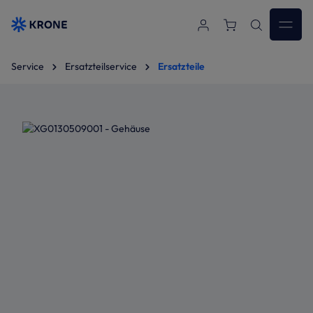
Zum Hauptinhalt springen
Service
Ersatzteilservice
Ersatzteile
Bildergalerie überspringen