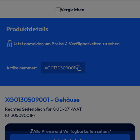
Vergleichen
Produktdetails
Jetzt
anmelden
um Preise & Verfügbarkeiten zu sehen
Artikelnummer:
XG0130509001
XG0130509001 - Gehäuse
Rechtes Seitenblech für GUD-071-WAT
(0130509001P)
🔓
Alle Preise und Verfügbarkeiten sehen?