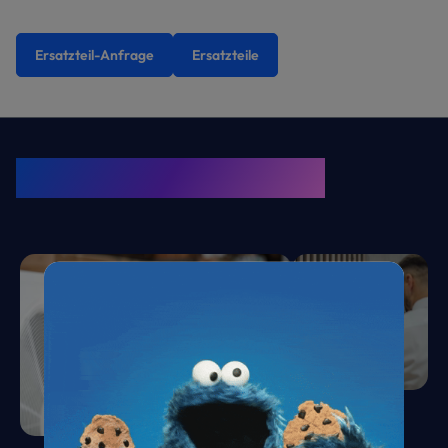
Ersatzteil-Anfrage
Ersatzteile
KRONE Friends
Kälte. Klima. KRONE.