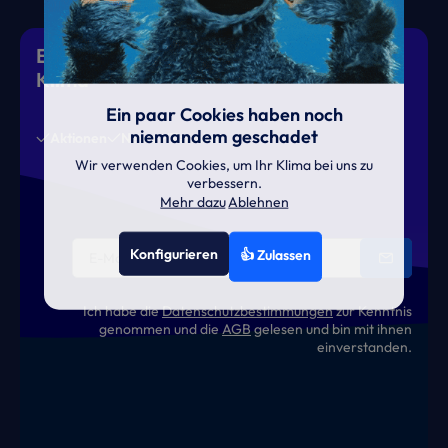
Eiskalte Deals & heiße News für gutes
Klima
Ein paar Cookies haben noch
niemandem geschadet
Aktionen
News
Termine
Wir verwenden Cookies, um Ihr Klima bei uns zu
verbessern.
Mehr dazu
Ablehnen
Konfigurieren
👍 Zulassen
Ich habe die
Datenschutzbestimmungen
zur Kenntnis
genommen und die
AGB
gelesen und bin mit ihnen
einverstanden.