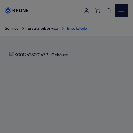
Zum Hauptinhalt springen
Service
Ersatzteilservice
Ersatzteile
Bildergalerie überspringen