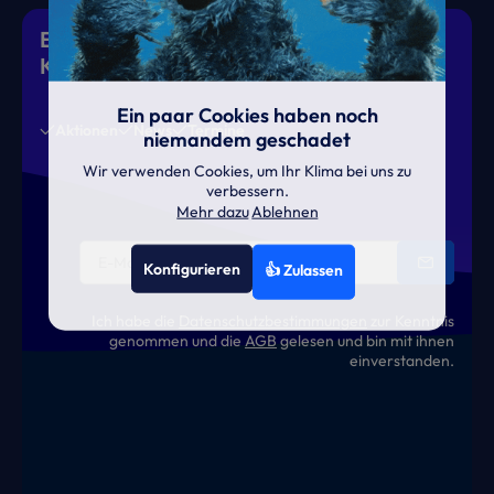
Eiskalte Deals & heiße News für gutes
Klima
Ein paar Cookies haben noch
Aktionen
News
Termine
niemandem geschadet
Wir verwenden Cookies, um Ihr Klima bei uns zu
verbessern.
Mehr dazu
Ablehnen
Konfigurieren
👍 Zulassen
Ich habe die
Datenschutzbestimmungen
zur Kenntnis
genommen und die
AGB
gelesen und bin mit ihnen
einverstanden.