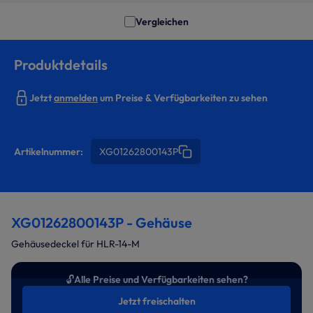
Vergleichen
Produktdetails
Jetzt
anmelden
um Preise & Verfügbarkeiten zu sehen
Artikelnummer:
XG01262800143P
XG01262800143P - Gehäuse
Gehäusedeckel für HLR-14-M
🔓
Alle Preise und Verfügbarkeiten sehen?
Jetzt freischalten