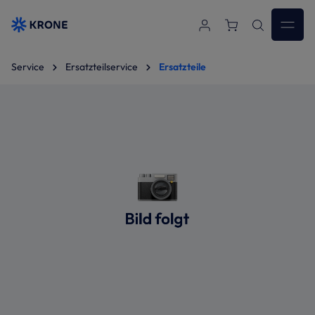
Zum Hauptinhalt springen
Service
Ersatzteilservice
Ersatzteile
Bildergalerie überspringen