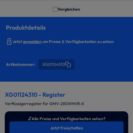
Vergleichen
Produktdetails
Jetzt
anmelden
um Preise & Verfügbarkeiten zu sehen
Artikelnummer:
XG01124310
XG01124310 - Register
Verflüssigerregister für GMV-280WM/B-X
🔓
Alle Preise und Verfügbarkeiten sehen?
Jetzt freischalten