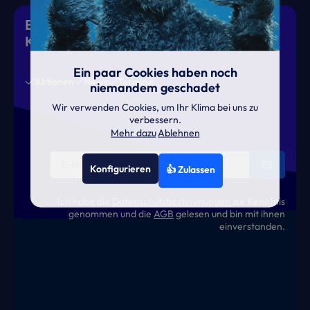
Eiskalte Deals & heiße News für gutes
Klima
Ein paar Cookies haben noch
Aktionen
News
Termine
niemandem geschadet
Wir verwenden Cookies, um Ihr Klima bei uns zu
verbessern.
Mehr dazu
Ablehnen
Konfigurieren
👍 Zulassen
Ich habe die
Datenschutzbestimmungen
zur Kenntnis
genommen und die
AGB
gelesen und bin mit ihnen
einverstanden.