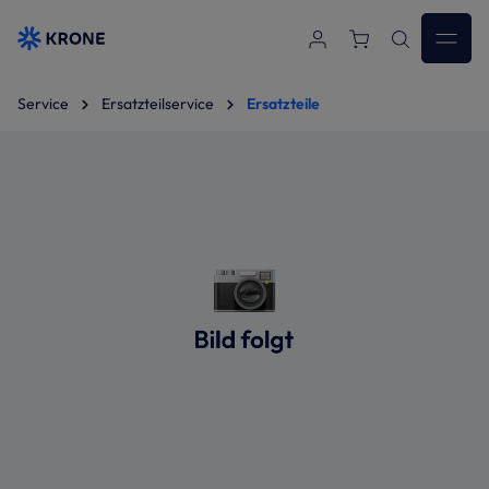
Zum Hauptinhalt springen
Service
Ersatzteilservice
Ersatzteile
Bildergalerie überspringen