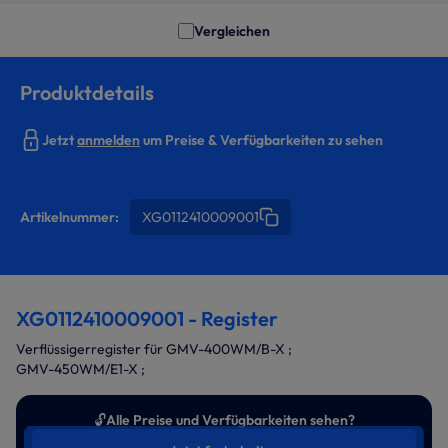
Vergleichen
Produktdetails
Jetzt
anmelden
um Preise & Verfügbarkeiten zu sehen
Artikelnummer:
XG0112410009001
XG0112410009001 - Register
Verflüssigerregister für GMV-400WM/B-X ;
GMV-450WM/E1-X ;
🔓
Alle Preise und Verfügbarkeiten sehen?