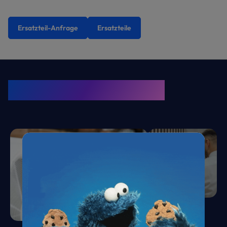
Ersatzteil-Anfrage
Ersatzteile
KRONE Friends
Kälte. Klima. KRONE.