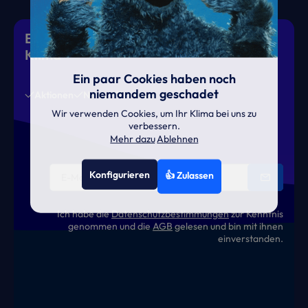
Eiskalte Deals & heiße News für gutes
Klima
Ein paar Cookies haben noch
niemandem geschadet
Aktionen
News
Termine
Wir verwenden Cookies, um Ihr Klima bei uns zu
verbessern.
Mehr dazu
Ablehnen
Konfigurieren
👍 Zulassen
Ich habe die
Datenschutzbestimmungen
zur Kenntnis
genommen und die
AGB
gelesen und bin mit ihnen
einverstanden.