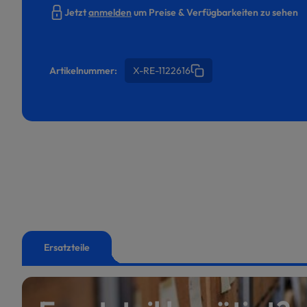
Jetzt
anmelden
um Preise & Verfügbarkeiten zu sehen
Artikelnummer:
X-RE-1122616
Ersatzteile