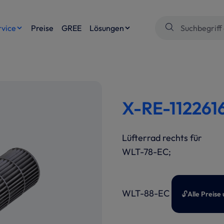
rvice
Preise
GREE
Lösungen
X-RE-1122616
Lüfterrad rechts für
WLT-78-EC;
WLT-88-EC
🔓
Alle Preise