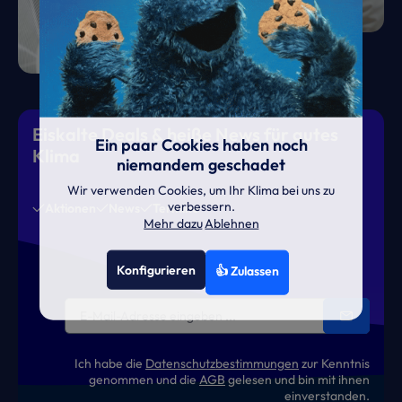
Eiskalte Deals & heiße News für gutes
Ein paar Cookies haben noch
Klima
niemandem geschadet
Wir verwenden Cookies, um Ihr Klima bei uns zu
verbessern.
Aktionen
News
Termine
Mehr dazu
Ablehnen
Konfigurieren
👍 Zulassen
Ich habe die
Datenschutzbestimmungen
zur Kenntnis
genommen und die
AGB
gelesen und bin mit ihnen
einverstanden.