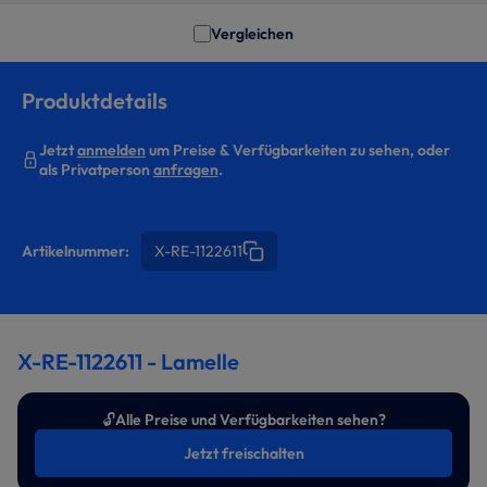
Vergleichen
Produktdetails
Jetzt
anmelden
um Preise & Verfügbarkeiten zu sehen, oder
als Privatperson
anfragen
.
Artikelnummer:
X-RE-1122611
X-RE-1122611 - Lamelle
🔓
Alle Preise und Verfügbarkeiten sehen?
Jetzt freischalten