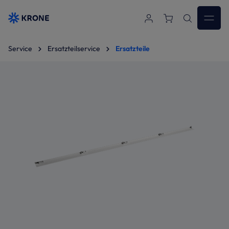
Zum Hauptinhalt springen
Service
Ersatzteilservice
Ersatzteile
Bildergalerie überspringen