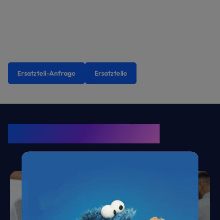
Ersatzteil-Anfrage
Ersatzteile
KRONE Friends
Kälte. Klima. KRONE.