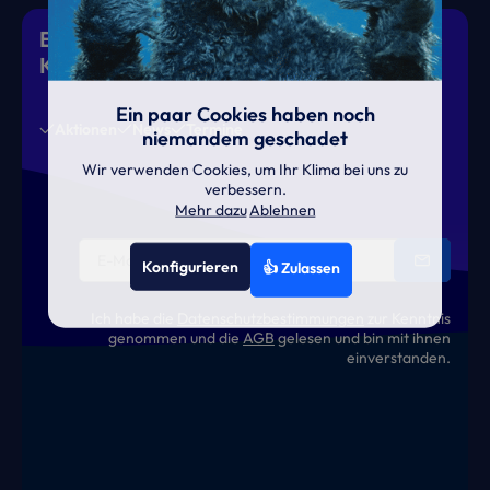
Eiskalte Deals & heiße News für gutes
Klima
Ein paar Cookies haben noch
Aktionen
News
Termine
niemandem geschadet
Wir verwenden Cookies, um Ihr Klima bei uns zu
verbessern.
Mehr dazu
Ablehnen
Konfigurieren
👍 Zulassen
Ich habe die
Datenschutzbestimmungen
zur Kenntnis
genommen und die
AGB
gelesen und bin mit ihnen
einverstanden.