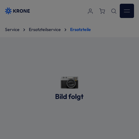
Zum Hauptinhalt springen
Service
Ersatzteilservice
Ersatzteile
Bildergalerie überspringen