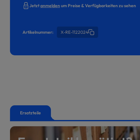
Jetzt
anmelden
um Preise & Verfügbarkeiten zu sehen
Artikelnummer:
X-RE-1122024
Ersatzteile