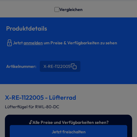
Vergleichen
Produktdetails
Jetzt
anmelden
um Preise & Verfügbarkeiten zu sehen
Artikelnummer:
X-RE-1122005
X-RE-1122005 - Lüfterrad
Lüfterflügel für RWL-80-DC
🔓
Alle Preise und Verfügbarkeiten sehen?
Jetzt freischalten