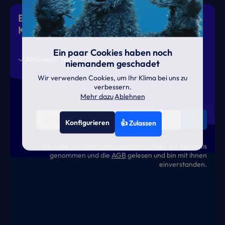
Eiskalte Deals & heiße News für gutes
Klima
Ein paar Cookies haben noch
Aktionen
News
Termine
niemandem geschadet
Wir verwenden Cookies, um Ihr Klima bei uns zu
verbessern.
Mehr dazu
Ablehnen
Konfigurieren
👍 Zulassen
Ich habe die
Datenschutzbestimmungen
zur Kenntnis
genommen und die
AGB
gelesen und bin mit ihnen
einverstanden.