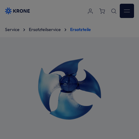
Zum Hauptinhalt springen
Service
Ersatzteilservice
Ersatzteile
Bildergalerie überspringen