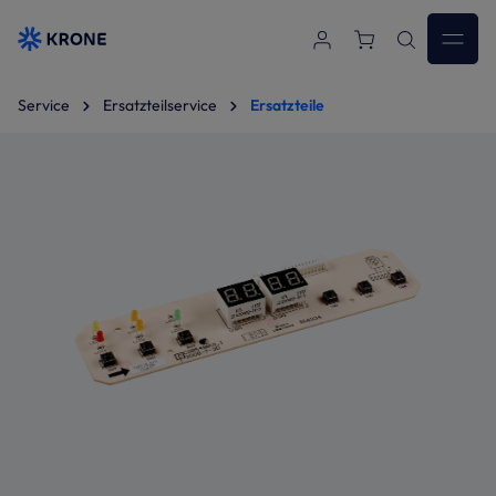
Zum Hauptinhalt springen
Service
Ersatzteilservice
Ersatzteile
Bildergalerie überspringen