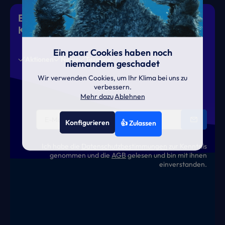
Eiskalte Deals & heiße News für gutes
Klima
Ein paar Cookies haben noch
Aktionen
News
Termine
niemandem geschadet
Wir verwenden Cookies, um Ihr Klima bei uns zu
verbessern.
Mehr dazu
Ablehnen
Konfigurieren
👍 Zulassen
Ich habe die
Datenschutzbestimmungen
zur Kenntnis
genommen und die
AGB
gelesen und bin mit ihnen
einverstanden.