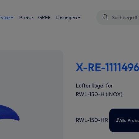
rvice
Preise
GREE
Lösungen
X-RE-1111496
Lüfterflügel für
RWL-150-H (INOX);
RWL-150-HR
🔓
Alle Prei