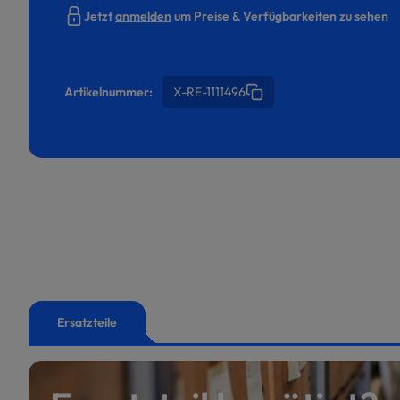
Jetzt
anmelden
um Preise & Verfügbarkeiten zu sehen
Artikelnummer:
X-RE-1111496
Ersatzteile