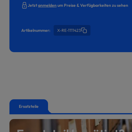
Jetzt
anmelden
um Preise & Verfügbarkeiten zu sehen
Artikelnummer:
X-RE-1111423
Ersatzteile