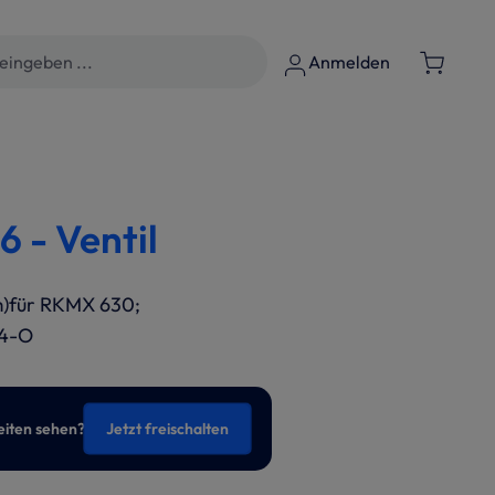
Anmelden
 - Ventil
m)für RKMX 630;
F4-O
eiten sehen?
Jetzt freischalten