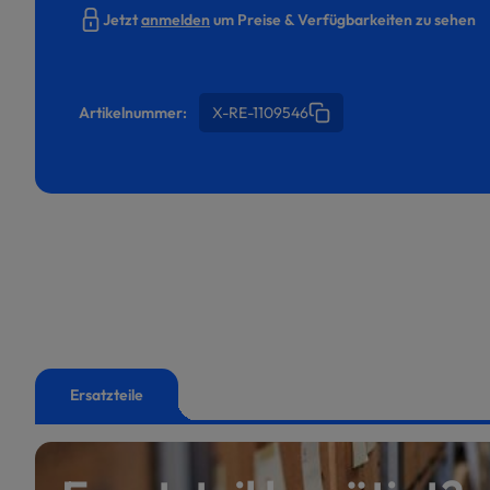
Jetzt
anmelden
um Preise & Verfügbarkeiten zu sehen
Artikelnummer:
X-RE-1109546
Ersatzteile