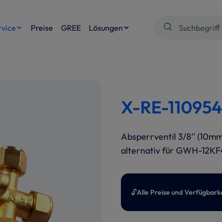
rvice
Preise
GREE
Lösungen
X-RE-1109546
Absperrventil 3/8'' (10m
alternativ für GWH-12K
🔓
Alle Preise und Verfügbark