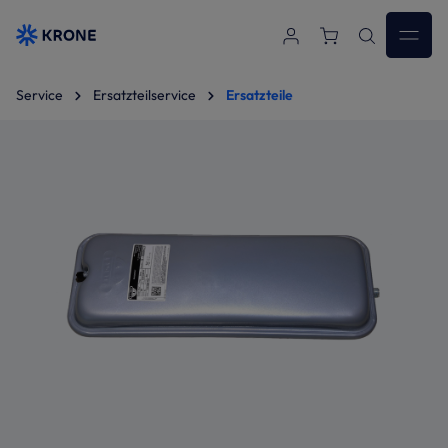
Zum Hauptinhalt springen
Service
Ersatzteilservice
Ersatzteile
Bildergalerie überspringen