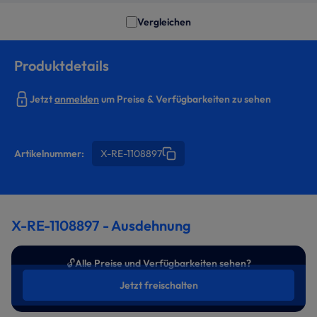
Vergleichen
Produktdetails
Jetzt
anmelden
um Preise & Verfügbarkeiten zu sehen
Artikelnummer:
X-RE-1108897
X-RE-1108897 - Ausdehnung
🔓
Alle Preise und Verfügbarkeiten sehen?
Jetzt freischalten