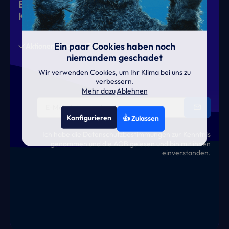
Eiskalte Deals & heiße News für gutes
Klima
Ein paar Cookies haben noch
Aktionen
News
Termine
niemandem geschadet
Wir verwenden Cookies, um Ihr Klima bei uns zu
verbessern.
Mehr dazu
Ablehnen
Konfigurieren
👍 Zulassen
Ich habe die
Datenschutzbestimmungen
zur Kenntnis
genommen und die
AGB
gelesen und bin mit ihnen
einverstanden.