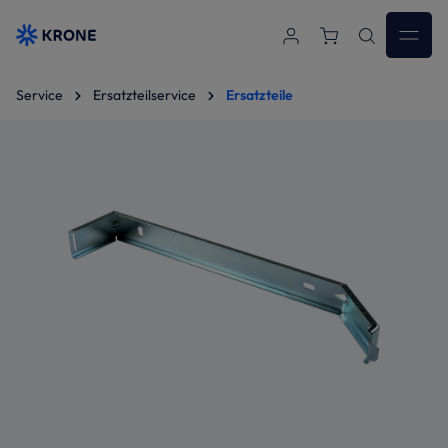
Zum Hauptinhalt springen
Service
Ersatzteilservice
Ersatzteile
Bildergalerie überspringen