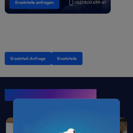
Ersatzteile anfragen
0521 800 699-47
Ersatzteil-Anfrage
Ersatzteile
KRONE Friends
Kälte. Klima. KRONE.