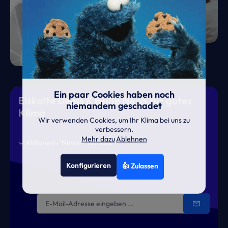
Ein paar Cookies haben noch
Eiskalte Deals & heiße News für gutes
niemandem geschadet
Klima
Wir verwenden Cookies, um Ihr Klima bei uns zu
verbessern.
Mehr dazu
Ablehnen
Aktionen
News
Termine
Konfigurieren
👍 Zulassen