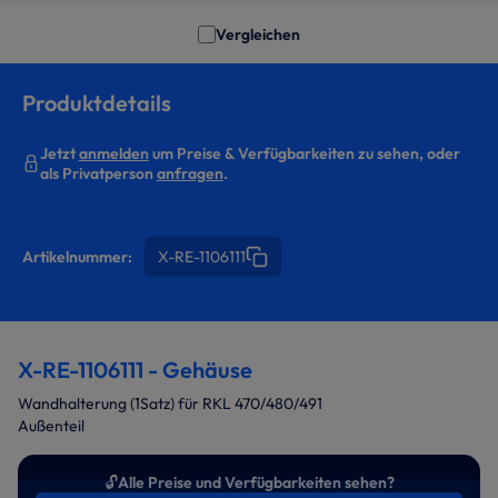
Vergleichen
Produktdetails
Jetzt
anmelden
um Preise & Verfügbarkeiten zu sehen, oder
als Privatperson
anfragen
.
Artikelnummer:
X-RE-1106111
X-RE-1106111 - Gehäuse
Wandhalterung (1Satz) für RKL 470/480/491
Außenteil
🔓
Alle Preise und Verfügbarkeiten sehen?