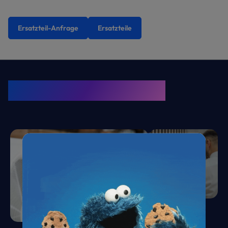
Ersatzteil-Anfrage
Ersatzteile
KRONE Friends
Kälte. Klima. KRONE.