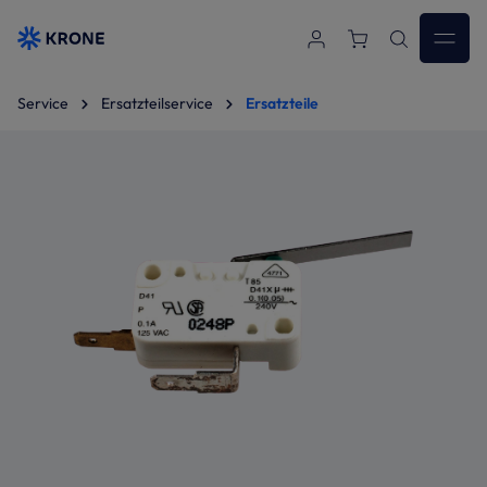
Zum Hauptinhalt springen
Service
Ersatzteilservice
Ersatzteile
Bildergalerie überspringen