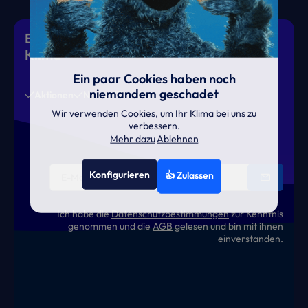
Eiskalte Deals & heiße News für gutes
Klima
Ein paar Cookies haben noch
niemandem geschadet
Aktionen
News
Termine
Wir verwenden Cookies, um Ihr Klima bei uns zu
verbessern.
Mehr dazu
Ablehnen
Konfigurieren
👍 Zulassen
Ich habe die
Datenschutzbestimmungen
zur Kenntnis
genommen und die
AGB
gelesen und bin mit ihnen
einverstanden.