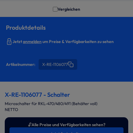
Vergleichen
Produktdetails
Jetzt
anmelden
um Preise & Verfügbarkeiten zu sehen
Artikelnummer:
X-RE-1106077
X-RE-1106077 - Schalter
Microschalter für RKL-470/480/491 (Behälter voll)
NETTO
🔓
Alle Preise und Verfügbarkeiten sehen?