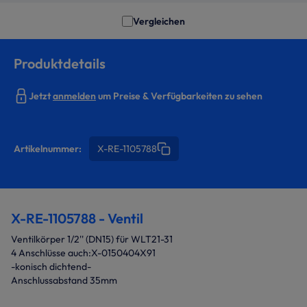
Vergleichen
Produktdetails
Jetzt
anmelden
um Preise & Verfügbarkeiten zu sehen
Artikelnummer:
X-RE-1105788
X-RE-1105788 - Ventil
Ventilkörper 1/2'' (DN15) für WLT21-31
4 Anschlüsse auch:X-0150404X91
-konisch dichtend-
Anschlussabstand 35mm