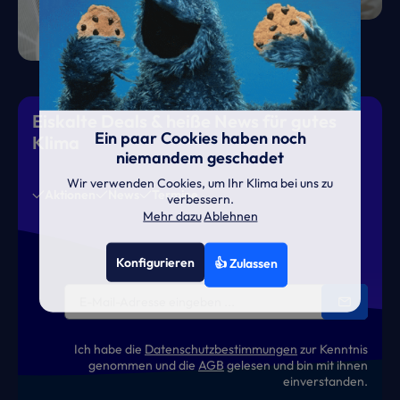
Eiskalte Deals & heiße News für gutes
Ein paar Cookies haben noch
Klima
niemandem geschadet
Wir verwenden Cookies, um Ihr Klima bei uns zu
Aktionen
News
Termine
verbessern.
Mehr dazu
Ablehnen
Konfigurieren
👍 Zulassen
Ich habe die
Datenschutzbestimmungen
zur Kenntnis
genommen und die
AGB
gelesen und bin mit ihnen
einverstanden.