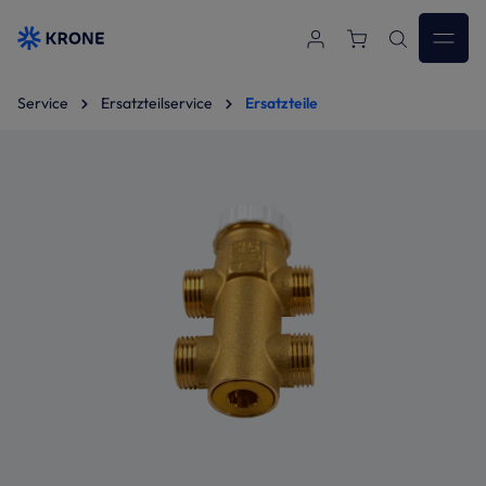
Zum Hauptinhalt springen
Service
Ersatzteilservice
Ersatzteile
Bildergalerie überspringen