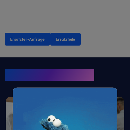
Ersatzteil-Anfrage
Ersatzteile
KRONE Friends
Kälte. Klima. KRONE.