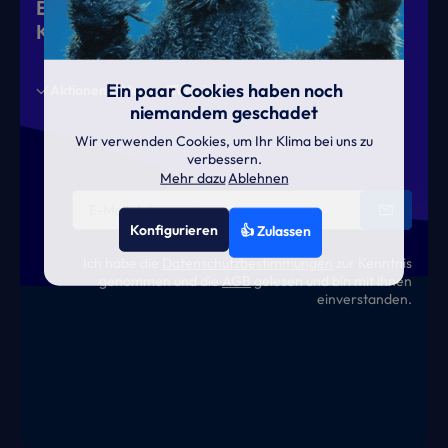
Eiskalte Deals & heiße News für gutes
Klima
Ein paar Cookies haben noch
Aktionen
News
Termine
niemandem geschadet
Wir verwenden Cookies, um Ihr Klima bei uns zu
verbessern.
Mehr dazu
Ablehnen
Konfigurieren
👍 Zulassen
Ich habe die
Datenschutzbestimmungen
zur Kenntnis
genommen und die
AGB
gelesen und bin mit ihnen
einverstanden.