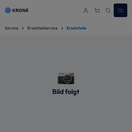
Zum Hauptinhalt springen
Service
Ersatzteilservice
Ersatzteile
Bildergalerie überspringen