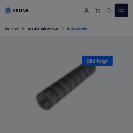
Zum Hauptinhalt springen
Service
Ersatzteilservice
Ersatzteile
Bildergalerie überspringen