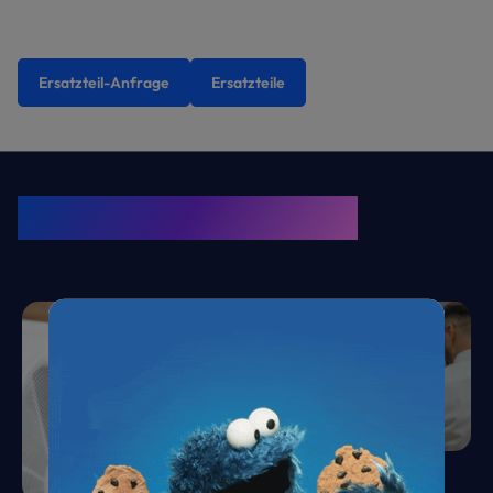
Ersatzteil-Anfrage
Ersatzteile
KRONE Friends
Kälte. Klima. KRONE.