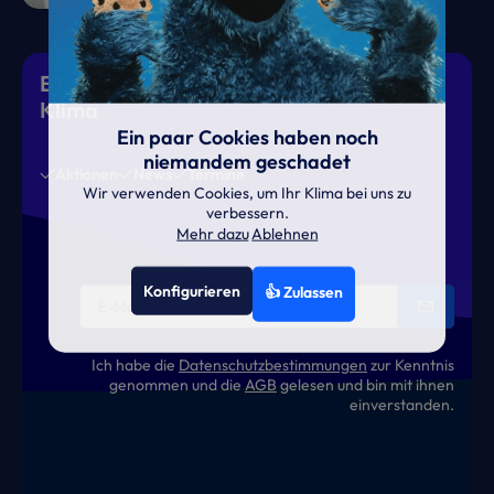
Eiskalte Deals & heiße News für gutes
Klima
Ein paar Cookies haben noch
niemandem geschadet
Aktionen
News
Termine
Wir verwenden Cookies, um Ihr Klima bei uns zu
verbessern.
Mehr dazu
Ablehnen
Konfigurieren
👍 Zulassen
Ich habe die
Datenschutzbestimmungen
zur Kenntnis
genommen und die
AGB
gelesen und bin mit ihnen
einverstanden.