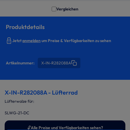
Vergleichen
Produktdetails
Jetzt
anmelden
um Preise & Verfügbarkeiten zu sehen
Artikelnummer:
X-IN-R282088A
X-IN-R282088A - Lüfterrad
Lüfterwalze für:
SLWG-21-DC
🔓
Alle Preise und Verfügbarkeiten sehen?