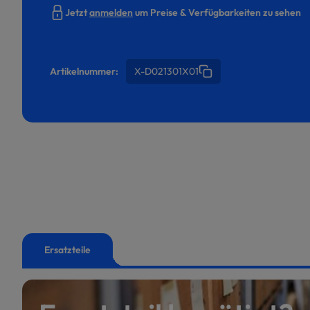
Jetzt
anmelden
um Preise & Verfügbarkeiten zu sehen
Artikelnummer:
X-D021301X01
Ersatzteile