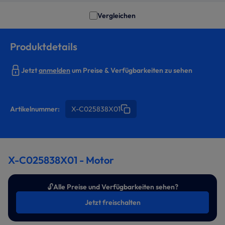
Vergleichen
Produktdetails
Jetzt
anmelden
um Preise & Verfügbarkeiten zu sehen
Artikelnummer:
X-C025838X01
X-C025838X01 - Motor
🔓
Alle Preise und Verfügbarkeiten sehen?
Jetzt freischalten