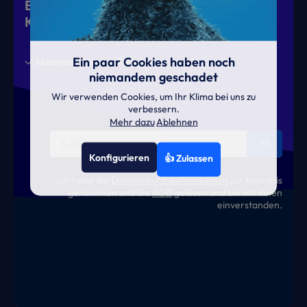
Eiskalte Deals & heiße News für gutes
Klima
Ein paar Cookies haben noch
Aktionen
News
Termine
niemandem geschadet
Wir verwenden Cookies, um Ihr Klima bei uns zu
verbessern.
Mehr dazu
Ablehnen
Konfigurieren
👍 Zulassen
Ich habe die
Datenschutzbestimmungen
zur Kenntnis
genommen und die
AGB
gelesen und bin mit ihnen
einverstanden.