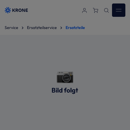
Zum Hauptinhalt springen
Service
Ersatzteilservice
Ersatzteile
Bildergalerie überspringen