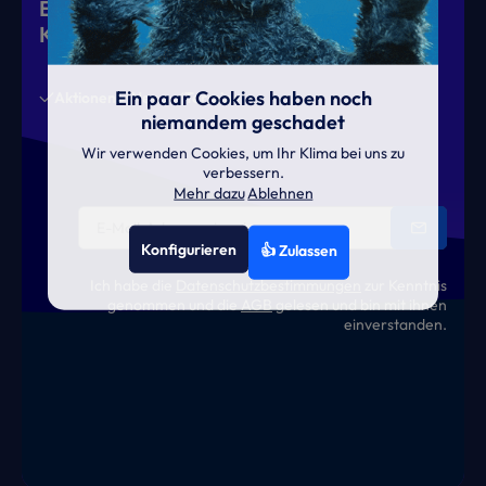
Eiskalte Deals & heiße News für gutes
Klima
Ein paar Cookies haben noch
Aktionen
News
Termine
niemandem geschadet
Wir verwenden Cookies, um Ihr Klima bei uns zu
verbessern.
Mehr dazu
Ablehnen
Konfigurieren
👍 Zulassen
Ich habe die
Datenschutzbestimmungen
zur Kenntnis
genommen und die
AGB
gelesen und bin mit ihnen
einverstanden.