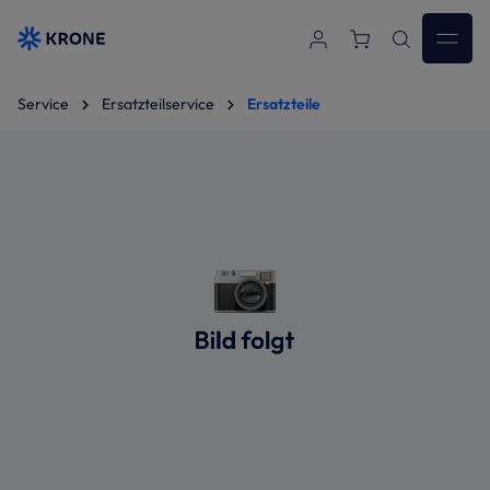
Zum Hauptinhalt springen
Service
Ersatzteilservice
Ersatzteile
Bildergalerie überspringen