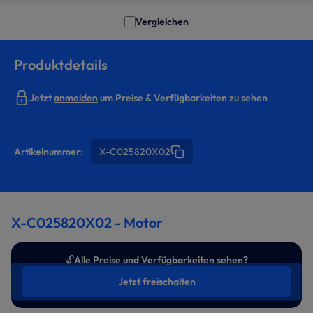
Vergleichen
Produktdetails
Jetzt
anmelden
um Preise & Verfügbarkeiten zu sehen
Artikelnummer:
X-C025820X02
X-C025820X02 - Motor
🔓
Alle Preise und Verfügbarkeiten sehen?
Jetzt freischalten