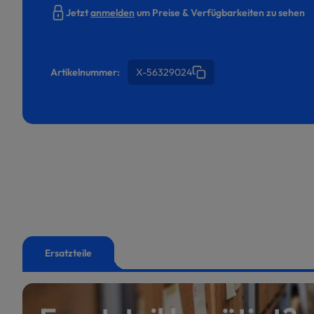
Jetzt
anmelden
um Preise & Verfügbarkeiten zu sehen
Artikelnummer:
X-56329024
Ersatzteile