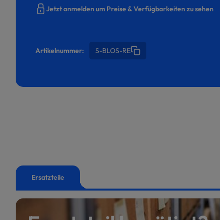
Jetzt
anmelden
um Preise & Verfügbarkeiten zu sehen
Artikelnummer:
S-BLOS-RE
Ersatzteile