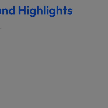
und Highlights
t