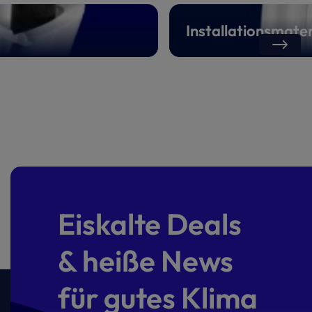
Installationsmater
Eiskalte Deals
& heiße News
für gutes Klima