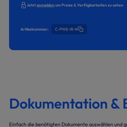
Jetzt
anmelden
um Preise & Verfügbarkeiten zu sehen
Artikelnummer:
C-PWE-IR-N
Dokumentation & 
Einfach die benötigten Dokumente auswählen und ge